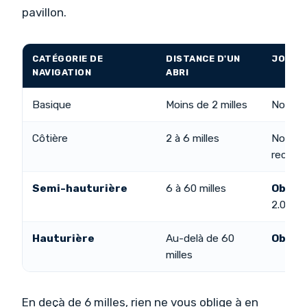
pavillon.
CATÉGORIE DE
DISTANCE D'UN
JOURN
NAVIGATION
ABRI
Basique
Moins de 2 milles
Non ex
Côtière
2 à 6 milles
Non exi
recom
Semi-hauturière
6 à 60 milles
Obliga
2.05)
Hauturière
Au-delà de 60
Obliga
milles
En deçà de 6 milles, rien ne vous oblige à en