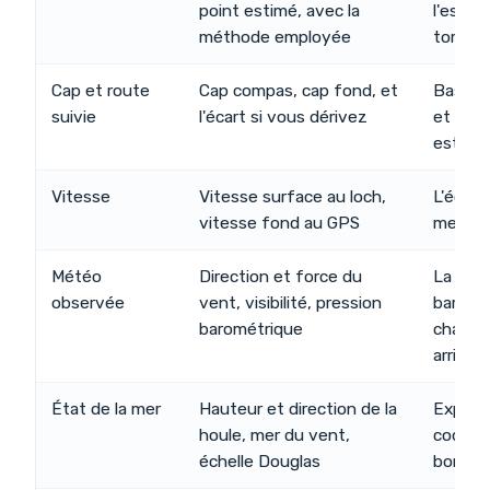
point estimé, avec la
l'estime
méthode employée
tombe
Cap et route
Cap compas, cap fond, et
Base du
suivie
l'écart si vous dérivez
et de l
estimé
Vitesse
Vitesse surface au loch,
L'écart
vitesse fond au GPS
mesure 
Météo
Direction et force du
La ten
observée
vent, visibilité, pression
baromè
barométrique
change
arrive
État de la mer
Hauteur et direction de la
Expliq
houle, mer du vent,
coque 
échelle Douglas
bord