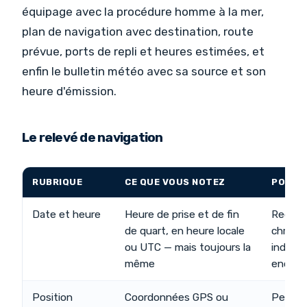
équipage avec la procédure homme à la mer,
plan de navigation avec destination, route
prévue, ports de repli et heures estimées, et
enfin le bulletin météo avec sa source et son
heure d'émission.
Le relevé de navigation
RUBRIQUE
CE QUE VOUS NOTEZ
POURQU
Date et heure
Heure de prise et de fin
Reconst
de quart, en heure locale
chronol
ou UTC — mais toujours la
indisp
même
enquê
Position
Coordonnées GPS ou
Permet 