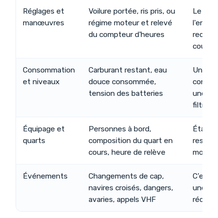
Réglages et
Voilure portée, ris pris, ou
Le com
manœuvres
régime moteur et relevé
l'entre
du compteur d'heures
reconst
coup
Consommation
Carburant restant, eau
Une dé
et niveaux
douce consommée,
consom
tension des batteries
une car
filtre 
Équipage et
Personnes à bord,
Établit 
quarts
composition du quart en
respons
cours, heure de relève
moment,
Événements
Changements de cap,
C'est c
navires croisés, dangers,
une sér
avaries, appels VHF
récit e