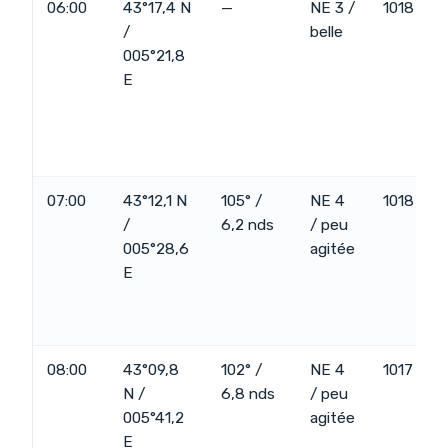
06:00
43°17,4 N
—
NE 3 /
1018
/
belle
005°21,8
E
07:00
43°12,1 N
105° /
NE 4
1018
/
6,2 nds
/ peu
005°28,6
agitée
E
08:00
43°09,8
102° /
NE 4
1017
N /
6,8 nds
/ peu
005°41,2
agitée
E