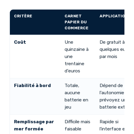
CRITÈRE
CARNET
APPLICATION
PAPIER DU
COMMERCE
Coût
Une
De gratuit à
quinzaine à
quelques euros
une
par mois
trentaine
d'euros
Fiabilité à bord
Totale,
Dépend de
aucune
l'autonomie —
batterie en
prévoyez une
jeu
batterie extern
Remplissage par
Difficile mais
Rapide si
mer formée
faisable
l'interface est