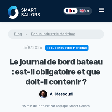
FR
EN
Blog
Focus Industrie Maritime
5/8/2026
Focus Industrie Maritime
Le journal de bord bateau
: est-il obligatoire et que
doit-il contenir ?
Ali Messoudi
16 min de lecture
Par l’équipe Smart Sailors