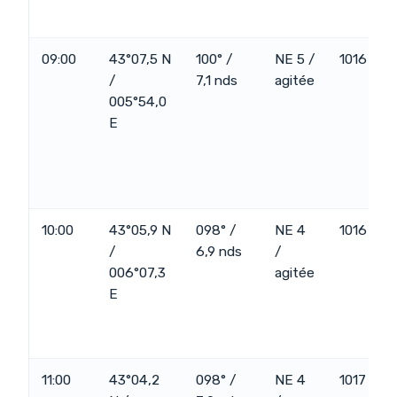
09:00
43°07,5 N
100° /
NE 5 /
1016
/
7,1 nds
agitée
005°54,0
E
10:00
43°05,9 N
098° /
NE 4
1016
/
6,9 nds
/
006°07,3
agitée
E
11:00
43°04,2
098° /
NE 4
1017