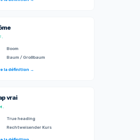
ôme
F.
Boom
Baum / Großbaum
re la définition →
ap vrai
M.
True heading
Rechtweisender Kurs
re la définition →