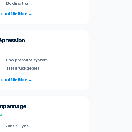
Deklination
re la définition →
épression
F.
Low pressure system
Tiefdruckgebiet
re la définition →
mpannage
M.
Jibe / Gybe