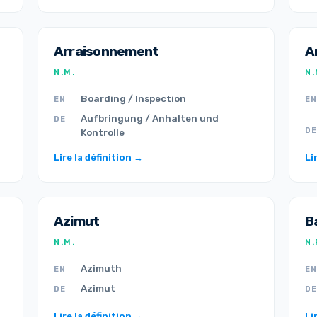
Arraisonnement
A
N.M.
N.
Boarding / Inspection
EN
EN
Aufbringung / Anhalten und
DE
DE
Kontrolle
Lire la définition →
Li
Azimut
B
N.M.
N.
Azimuth
EN
EN
Azimut
DE
DE
Lire la définition →
Li