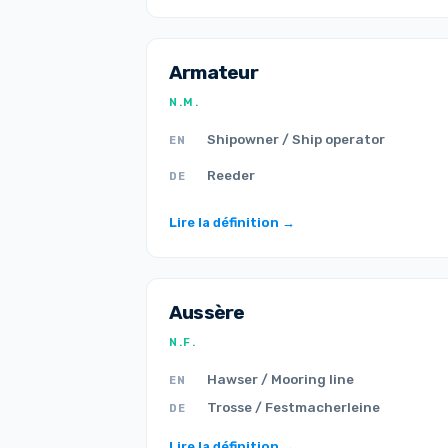
Armateur
N.M.
Shipowner / Ship operator
EN
Reeder
DE
Lire la définition →
Aussère
N.F.
Hawser / Mooring line
EN
Trosse / Festmacherleine
DE
Lire la définition →