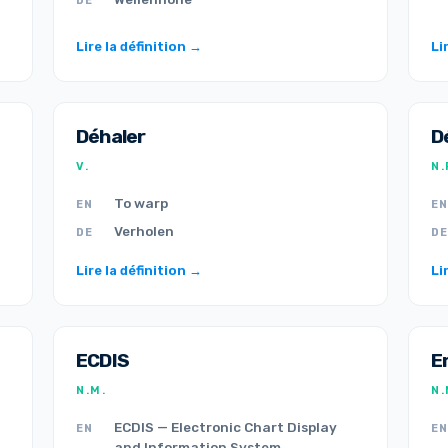
DE
Lire la définition →
Li
Déhaler
D
V.
N.
To warp
EN
EN
Verholen
DE
DE
Lire la définition →
Li
ECDIS
E
N.M.
N.
ECDIS — Electronic Chart Display
EN
EN
and Information System