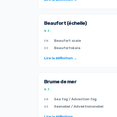
Beaufort (échelle)
N.F.
Beaufort scale
EN
Beaufortskala
DE
Lire la définition →
Brume de mer
N.F.
Sea fog / Advection fog
EN
Seenebel / Advektionsnebel
DE
Lire la définition →