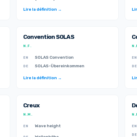
Lire la définition →
Li
Convention SOLAS
C
N.F.
N.
SOLAS Convention
EN
EN
SOLAS-Übereinkommen
DE
DE
Lire la définition →
Li
Creux
D
N.M.
N.
Wave height
EN
EN
DE
Wellenhöhe