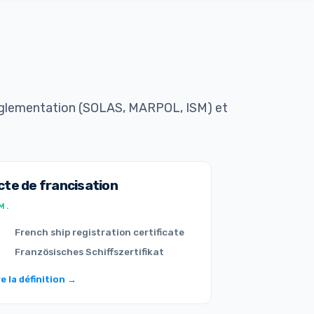
réglementation (SOLAS, MARPOL, ISM) et
cte de francisation
M.
French ship registration certificate
Französisches Schiffszertifikat
re la définition →