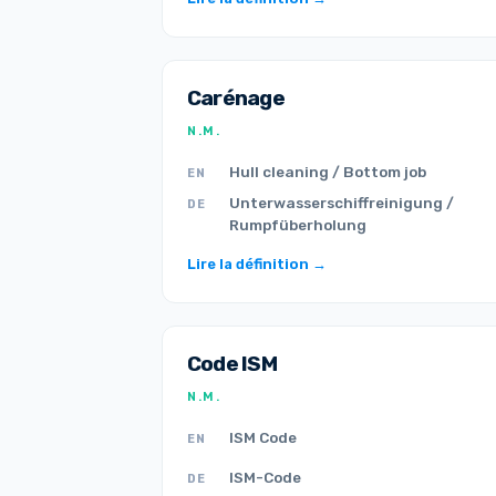
Carénage
N.M.
Hull cleaning / Bottom job
EN
Unterwasserschiffreinigung /
DE
Rumpfüberholung
Lire la définition →
Code ISM
N.M.
ISM Code
EN
ISM-Code
DE