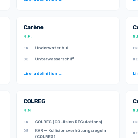
Carène
C
N.F.
N.
Underwater hull
EN
EN
Unterwasserschiff
DE
DE
Lire la définition →
Li
COLREG
C
N.M.
N.
COLREG (COLlision REGulations)
EN
EN
KVR — Kollisionsverhütungsregeln
DE
DE
(COLREG)