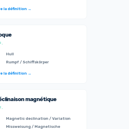
re la définition →
oque
F.
Hull
Rumpf / Schiffskörper
re la définition →
éclinaison magnétique
F.
Magnetic declination / Variation
Missweisung / Magnetische