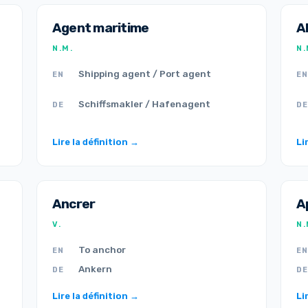
Agent maritime
A
N.M.
N.
Shipping agent / Port agent
EN
EN
Schiffsmakler / Hafenagent
DE
DE
Lire la définition →
Li
Ancrer
A
V.
N.
To anchor
EN
EN
Ankern
DE
DE
Lire la définition →
Li