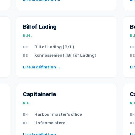
Bill of Lading
B
N.M.
N.
Bill of Lading (B/L)
EN
EN
Konnossement (Bill of Lading)
DE
DE
Lire la définition →
Li
Capitainerie
C
N.F.
N.
Harbour master's office
EN
EN
Hafenmeisterei
DE
DE
Lire la définition →
Li