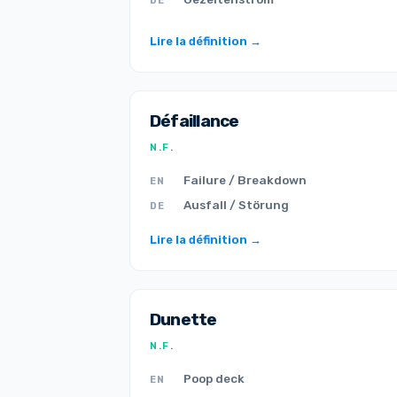
DE
Lire la définition →
Défaillance
N.F.
Failure / Breakdown
EN
Ausfall / Störung
DE
Lire la définition →
Dunette
N.F.
Poop deck
EN