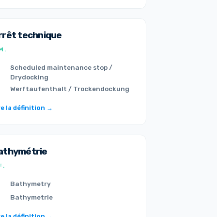
rrêt technique
M.
Scheduled maintenance stop /
Drydocking
Werftaufenthalt / Trockendockung
re la définition →
athymétrie
F.
Bathymetry
Bathymetrie
re la définition →