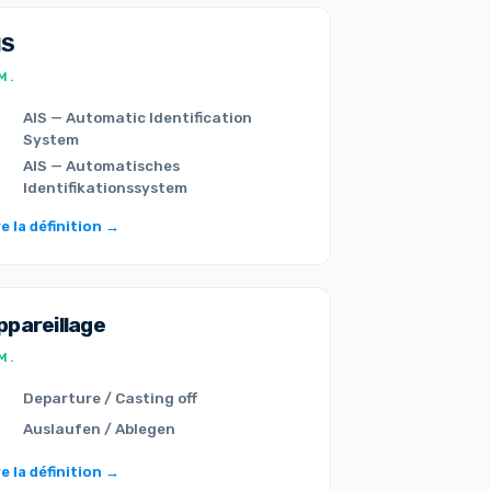
IS
M.
AIS — Automatic Identification
System
AIS — Automatisches
Identifikationssystem
re la définition →
ppareillage
M.
Departure / Casting off
Auslaufen / Ablegen
re la définition →